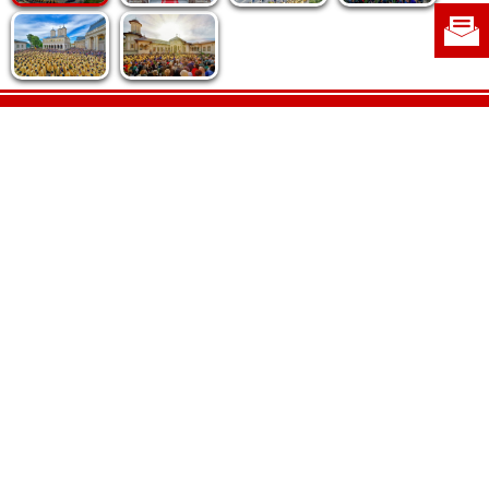
Politica de cookie
|
Politica de confidențialitate
|
Contact
|
Despre noi
|
Abonamente
|
Fototeca Ortodoxiei Românești
Radio TRINITAS
TV TRINITAS
Vestitorul Ortodoxiei
Agenţia de ştiri BASILICA
Patriarhia Română
Catedrala Mântuirii Neamului
BASILICA Travel
Serviciul de Colportaj Bisericesc
Atelierele Patriarhiei