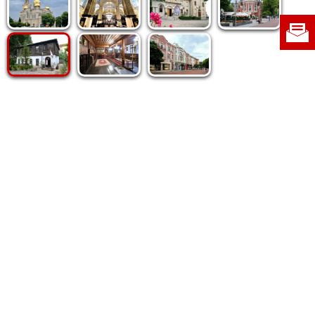
Politica de cookie
|
Politica de confidențialitate
|
Contact
|
Despre noi
|
Abonamente
|
Fototeca Ortodoxiei Românești
Radio TRINITAS
TV TRINITAS
Vestitorul Ortodoxiei
Agenţia de ştiri BASILICA
Patriarhia Română
Catedrala Mântuirii Neamului
BASILICA Travel
Serviciul de Colportaj Bisericesc