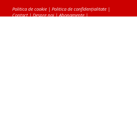
Politica de cookie
|
Politica de confidențialitate
|
Contact
|
Despre noi
|
Abonamente
|
Fototeca Ortodoxiei Românești
Radio TRINITAS
TV TRINITAS
Vestitorul Ortodoxiei
Agenţia de ştiri BASILICA
Patriarhia Română
Catedrala Mântuirii Neamului
BASILICA Travel
Serviciul de Colportaj Bisericesc
Atelierele Patriarhiei
Tipografia Cărţilor Bisericeşti
Conținutul și design-ul site-ului, toate informaţiile
publicate pe site de Ziarul Lumina sunt protejate de