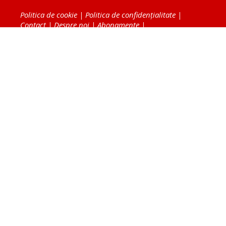
Politica de cookie
|
Politica de confidențialitate
|
Contact
|
Despre noi
|
Abonamente
|
Fototeca Ortodoxiei Românești
Radio TRINITAS
TV TRINITAS
Vestitorul Ortodoxiei
Agenţia de ştiri BASILICA
Patriarhia Română
Catedrala Mântuirii Neamului
BASILICA Travel
Serviciul de Colportaj Bisericesc
Atelierele Patriarhiei
Tipografia Cărţilor Bisericeşti
Conținutul și design-ul site-ului, toate informaţiile
publicate pe site de Ziarul Lumina sunt protejate de