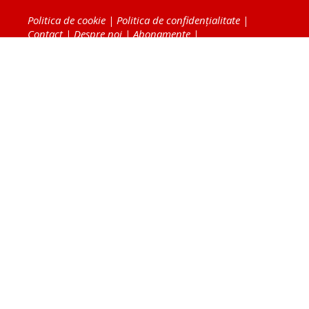
Politica de cookie
|
Politica de confidențialitate
|
Contact
|
Despre noi
|
Abonamente
|
Fototeca Ortodoxiei Românești
Radio TRINITAS
TV TRINITAS
Vestitorul Ortodoxiei
Agenţia de ştiri BASILICA
Patriarhia Română
Catedrala Mântuirii Neamului
BASILICA Travel
Serviciul de Colportaj Bisericesc
Atelierele Patriarhiei
Tipografia Cărţilor Bisericeşti
Conținutul și design-ul site-ului, toate informaţiile
publicate pe site de Ziarul Lumina sunt protejate de