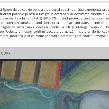
ză fişiere de tip cookie pentru a personaliza și îmbunătăți experiența ta p
alizat politicile pentru a integra în acestea și în activitatea curentă a Z
opuse de Regulamentul (UE) 2016/679 privind protecția persoanelor fizi
 caracter personal și privind libera circulație a acestor date. Înainte de 
rugăm să aloci timpul necesar pentru a citi și înțelege conținutul Pol
pe Website-ul nostru confirmi acceptarea utilizării fişierelor de tip cook
că poți modifica în orice moment setările acestor fişiere cookie urmând ins
GDPR