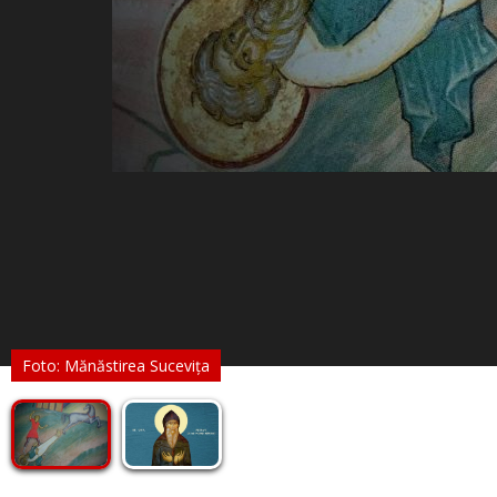
Foto: Mănăstirea Sucevița