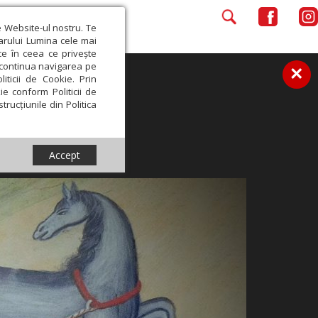
e Website-ul nostru. Te
iarului Lumina cele mai
ce în ceea ce privește
a continua navigarea pe
×
iticii de Cookie. Prin
ie conform Politicii de
trucțiunile din Politica
Accept