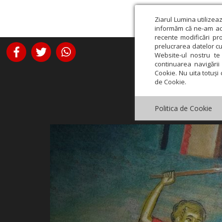
Ziarul Lumina utilizea
informăm că ne-am actu
recente modificări pr
prelucrarea datelor cu
Website-ul nostru te 
continuarea navigării 
Cookie. Nu uita totuși 
de Cookie.
Politica de Cookie