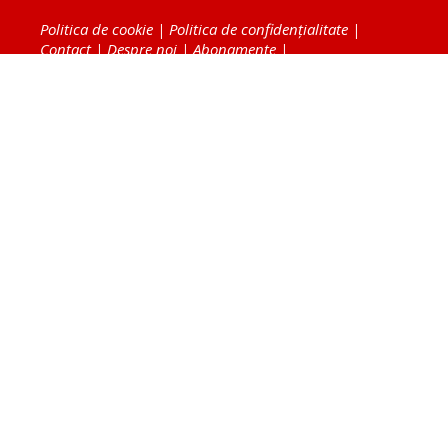
Politica de cookie
|
Politica de confidențialitate
|
Contact
|
Despre noi
|
Abonamente
|
Fototeca Ortodoxiei Românești
Radio TRINITAS
TV TRINITAS
Vestitorul Ortodoxiei
Agenţia de ştiri BASILICA
Patriarhia Română
Catedrala Mântuirii Neamului
BASILICA Travel
Serviciul de Colportaj Bisericesc
Atelierele Patriarhiei
Tipografia Cărţilor Bisericeşti
Conținutul și design-ul site-ului, toate informaţiile
publicate pe site de Ziarul Lumina sunt protejate de