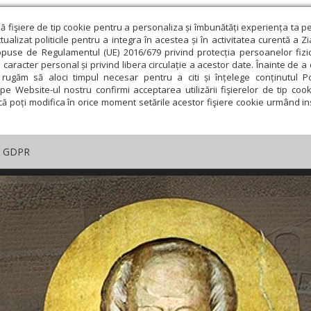
ză fişiere de tip cookie pentru a personaliza și îmbunătăți experiența ta p
alizat politicile pentru a integra în acestea și în activitatea curentă a Z
opuse de Regulamentul (UE) 2016/679 privind protecția persoanelor fizi
 caracter personal și privind libera circulație a acestor date. Înainte de 
rugăm să aloci timpul necesar pentru a citi și înțelege conținutul Pol
pe Website-ul nostru confirmi acceptarea utilizării fişierelor de tip cook
că poți modifica în orice moment setările acestor fişiere cookie urmând ins
GDPR