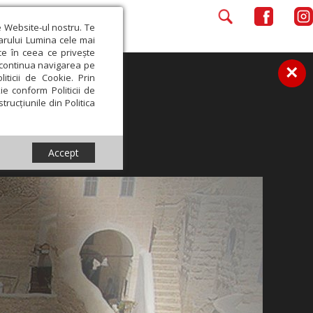
e Website-ul nostru. Te
iarului Lumina cele mai
ce în ceea ce privește
a continua navigarea pe
×
iticii de Cookie. Prin
ie conform Politicii de
trucțiunile din Politica
Accept