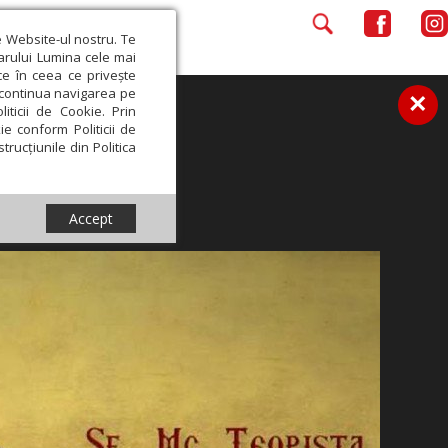
e Website-ul nostru. Te
iarului Lumina cele mai
ce în ceea ce privește
a continua navigarea pe
×
iticii de Cookie. Prin
ie conform Politicii de
trucțiunile din Politica
Accept