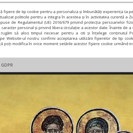
ză fişiere de tip cookie pentru a personaliza și îmbunătăți experiența ta p
alizat politicile pentru a integra în acestea și în activitatea curentă a Z
opuse de Regulamentul (UE) 2016/679 privind protecția persoanelor fizi
 caracter personal și privind libera circulație a acestor date. Înainte de 
rugăm să aloci timpul necesar pentru a citi și înțelege conținutul Pol
pe Website-ul nostru confirmi acceptarea utilizării fişierelor de tip cook
că poți modifica în orice moment setările acestor fişiere cookie urmând ins
GDPR