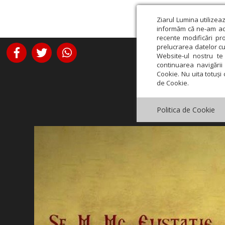
Ziarul Lumina utilizea
informăm că ne-am actu
recente modificări pr
prelucrarea datelor cu
Website-ul nostru te 
continuarea navigării 
Cookie. Nu uita totuși 
de Cookie.
Politica de Cookie