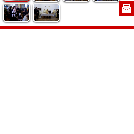
Politica de cookie
|
Politica de confidențialitate
|
Contact
|
Despre noi
|
Abonamente
|
Fototeca Ortodoxiei Românești
Radio TRINITAS
TV TRINITAS
Vestitorul Ortodoxiei
Agenţia de ştiri BASILICA
Patriarhia Română
Catedrala Mântuirii Neamului
BASILICA Travel
Serviciul de Colportaj Bisericesc
Atelierele Patriarhiei