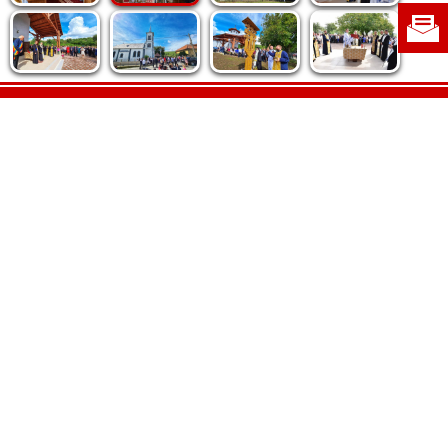
Politica de cookie
|
Politica de confidențialitate
|
Contact
|
Despre noi
|
Abonamente
|
Fototeca Ortodoxiei Românești
Radio TRINITAS
TV TRINITAS
Vestitorul Ortodoxiei
Agenţia de ştiri BASILICA
Patriarhia Română
Catedrala Mântuirii Neamului
BASILICA Travel
Serviciul de Colportaj Bisericesc
Atelierele Patriarhiei