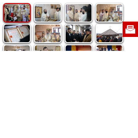
Politica de cookie
|
Politica de confidențialitate
|
Contact
|
Despre noi
|
Abonamente
|
Fototeca Ortodoxiei Românești
Radio TRINITAS
TV TRINITAS
Vestitorul Ortodoxiei
Agenţia de ştiri BASILICA