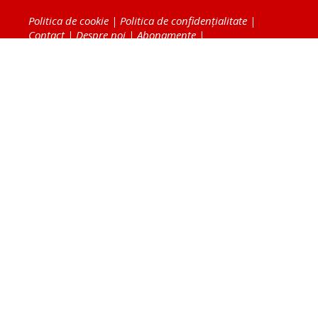
Politica de cookie
|
Politica de confidențialitate
|
Contact
|
Despre noi
|
Abonamente
|
Fototeca Ortodoxiei Românești
Radio TRINITAS
TV TRINITAS
Vestitorul Ortodoxiei
Agenţia de ştiri BASILICA
Patriarhia Română
Catedrala Mântuirii Neamului
BASILICA Travel
Serviciul de Colportaj Bisericesc
Atelierele Patriarhiei
Tipografia Cărţilor Bisericeşti
Conținutul și design-ul site-ului, toate informaţiile
publicate pe site de Ziarul Lumina sunt protejate de