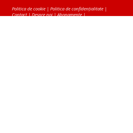
Politica de cookie
|
Politica de confidențialitate
|
Contact
|
Despre noi
|
Abonamente
|
Fototeca Ortodoxiei Românești
Radio TRINITAS
TV TRINITAS
Vestitorul Ortodoxiei
Agenţia de ştiri BASILICA
Patriarhia Română
Catedrala Mântuirii Neamului
BASILICA Travel
Serviciul de Colportaj Bisericesc
Atelierele Patriarhiei
Tipografia Cărţilor Bisericeşti
Conținutul și design-ul site-ului, toate informaţiile
publicate pe site de Ziarul Lumina sunt protejate de