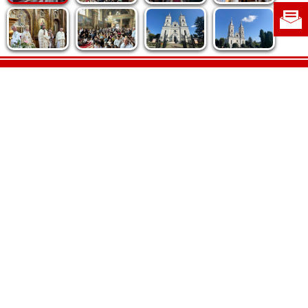
Politica de cookie
|
Politica de confidențialitate
|
Contact
|
Despre noi
|
Abonamente
|
Fototeca Ortodoxiei Românești
Radio TRINITAS
TV TRINITAS
Vestitorul Ortodoxiei
Agenţia de ştiri BASILICA
Patriarhia Română
Catedrala Mântuirii Neamului
BASILICA Travel
Serviciul de Colportaj Bisericesc
Atelierele Patriarhiei