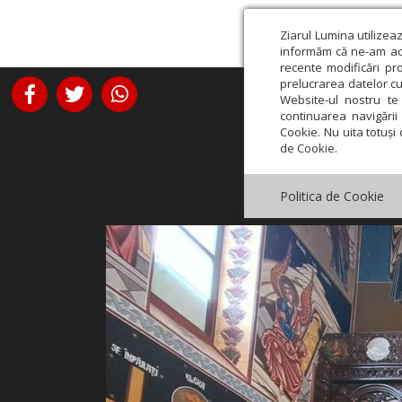
Ziarul Lumina utilizea
informăm că ne-am actu
recente modificări pr
prelucrarea datelor cu
Website-ul nostru te 
continuarea navigării 
Cookie. Nu uita totuși 
de Cookie.
Politica de Cookie