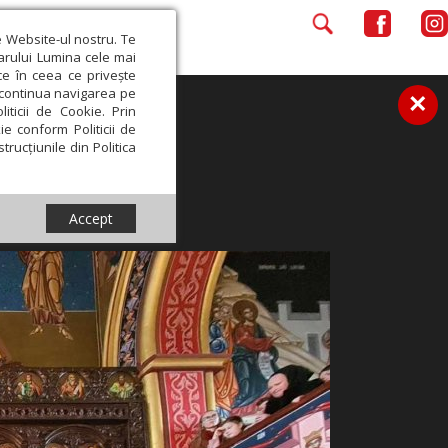
e Website-ul nostru. Te
iarului Lumina cele mai
ce în ceea ce privește
a continua navigarea pe
×
iticii de Cookie. Prin
ie conform Politicii de
trucțiunile din Politica
Accept