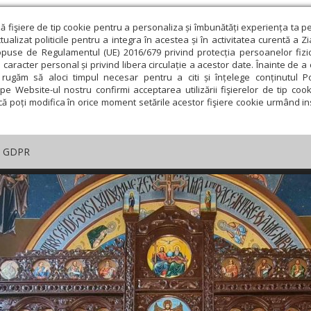
ză fişiere de tip cookie pentru a personaliza și îmbunătăți experiența ta p
alizat politicile pentru a integra în acestea și în activitatea curentă a Z
opuse de Regulamentul (UE) 2016/679 privind protecția persoanelor fizi
 caracter personal și privind libera circulație a acestor date. Înainte de 
rugăm să aloci timpul necesar pentru a citi și înțelege conținutul Pol
pe Website-ul nostru confirmi acceptarea utilizării fişierelor de tip cook
că poți modifica în orice moment setările acestor fişiere cookie urmând ins
GDPR