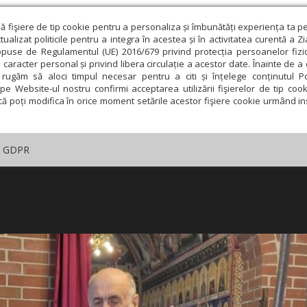
ză fişiere de tip cookie pentru a personaliza și îmbunătăți experiența ta p
alizat politicile pentru a integra în acestea și în activitatea curentă a Z
opuse de Regulamentul (UE) 2016/679 privind protecția persoanelor fizi
 caracter personal și privind libera circulație a acestor date. Înainte de 
rugăm să aloci timpul necesar pentru a citi și înțelege conținutul Pol
pe Website-ul nostru confirmi acceptarea utilizării fişierelor de tip cook
că poți modifica în orice moment setările acestor fişiere cookie urmând ins
GDPR