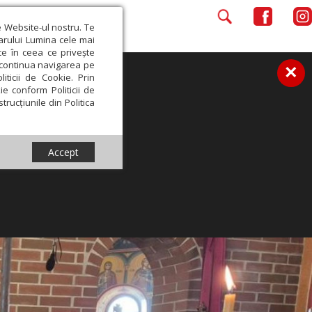
e Website-ul nostru. Te
iarului Lumina cele mai
ce în ceea ce privește
a continua navigarea pe
×
iticii de Cookie. Prin
ie conform Politicii de
trucțiunile din Politica
Accept