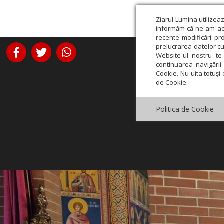
Ziarul Lumina utilizea
informăm că ne-am actu
recente modificări pr
prelucrarea datelor cu
Website-ul nostru te 
continuarea navigării 
Cookie. Nu uita totuși 
de Cookie.
Politica de Cookie