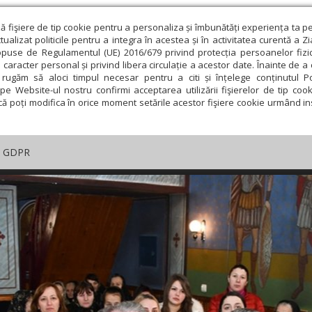
ză fişiere de tip cookie pentru a personaliza și îmbunătăți experiența ta p
alizat politicile pentru a integra în acestea și în activitatea curentă a Z
opuse de Regulamentul (UE) 2016/679 privind protecția persoanelor fizi
 caracter personal și privind libera circulație a acestor date. Înainte de 
rugăm să aloci timpul necesar pentru a citi și înțelege conținutul Pol
pe Website-ul nostru confirmi acceptarea utilizării fişierelor de tip cook
că poți modifica în orice moment setările acestor fişiere cookie urmând ins
GDPR