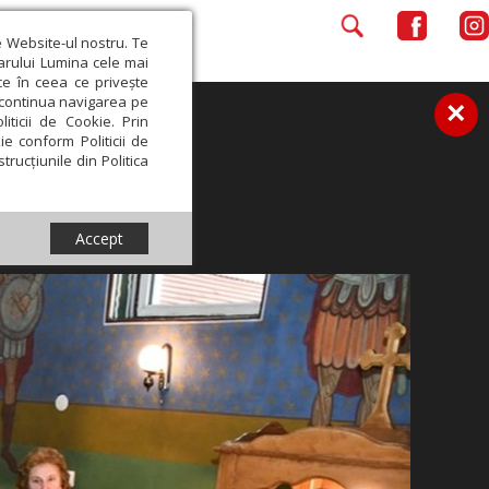
e Website-ul nostru. Te
iarului Lumina cele mai
ce în ceea ce privește
a continua navigarea pe
×
iticii de Cookie. Prin
ie conform Politicii de
trucțiunile din Politica
Accept