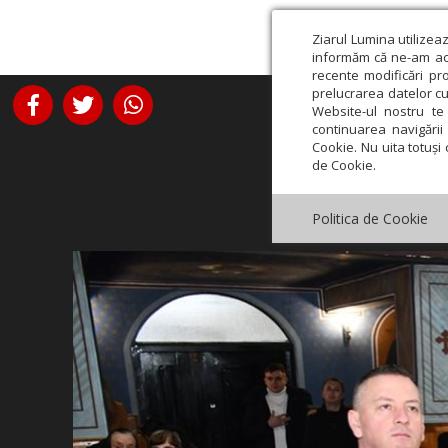
Ziarul Lumina utilizea
informăm că ne-am actu
recente modificări pr
prelucrarea datelor cu
Website-ul nostru te 
continuarea navigării 
Cookie. Nu uita totuși 
de Cookie.
Politica de Cookie