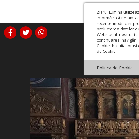
Ziarul Lumina utilizea
informăm că ne-am actu
recente modificări pr
prelucrarea datelor cu
Website-ul nostru te 
continuarea navigării 
Cookie. Nu uita totuși 
de Cookie.
Politica de Cookie