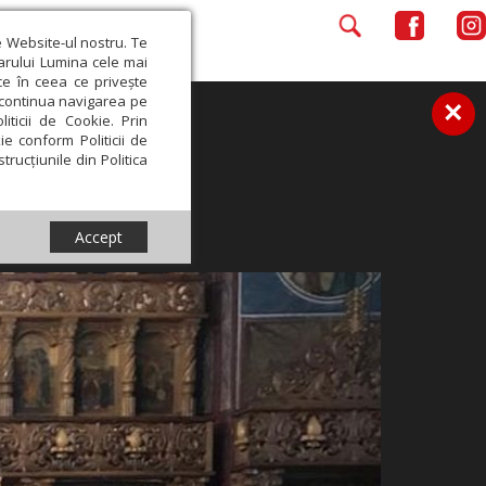
e Website-ul nostru. Te
iarului Lumina cele mai
ce în ceea ce privește
a continua navigarea pe
×
iticii de Cookie. Prin
ie conform Politicii de
trucțiunile din Politica
Accept