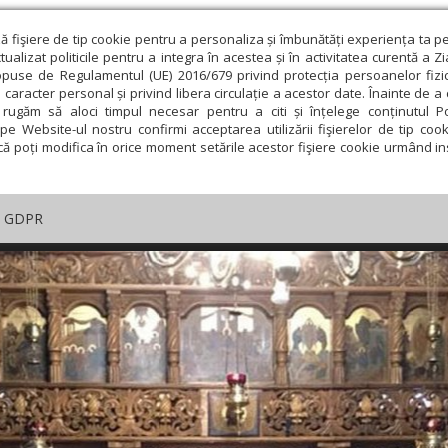
ză fişiere de tip cookie pentru a personaliza și îmbunătăți experiența ta p
alizat politicile pentru a integra în acestea și în activitatea curentă a Z
opuse de Regulamentul (UE) 2016/679 privind protecția persoanelor fizi
 caracter personal și privind libera circulație a acestor date. Înainte de 
rugăm să aloci timpul necesar pentru a citi și înțelege conținutul Pol
pe Website-ul nostru confirmi acceptarea utilizării fişierelor de tip cook
că poți modifica în orice moment setările acestor fişiere cookie urmând ins
GDPR