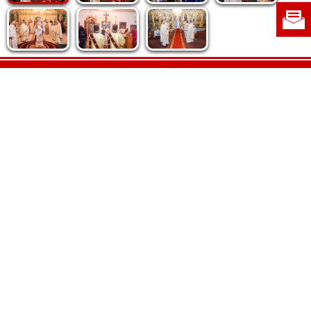
Politica de cookie
|
Politica de confidențialitate
|
Contact
|
Despre noi
|
Abonamente
|
Fototeca Ortodoxiei Românești
Radio TRINITAS
TV TRINITAS
Vestitorul Ortodoxiei
Agenţia de ştiri BASILICA
Patriarhia Română
Catedrala Mântuirii Neamului
BASILICA Travel
Serviciul de Colportaj Bisericesc
Atelierele Patriarhiei