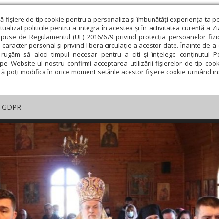
ză fişiere de tip cookie pentru a personaliza și îmbunătăți experiența ta p
alizat politicile pentru a integra în acestea și în activitatea curentă a Z
opuse de Regulamentul (UE) 2016/679 privind protecția persoanelor fizi
 caracter personal și privind libera circulație a acestor date. Înainte de 
rugăm să aloci timpul necesar pentru a citi și înțelege conținutul Pol
pe Website-ul nostru confirmi acceptarea utilizării fişierelor de tip cook
că poți modifica în orice moment setările acestor fişiere cookie urmând ins
GDPR