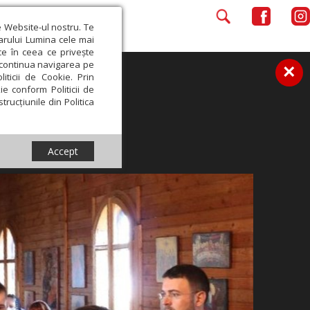
e Website-ul nostru. Te
iarului Lumina cele mai
ce în ceea ce privește
a continua navigarea pe
×
iticii de Cookie. Prin
ie conform Politicii de
trucțiunile din Politica
Accept