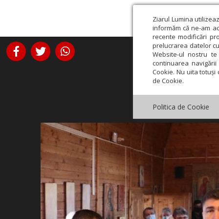
Ziarul Lumina utilizea
informăm că ne-am actu
recente modificări pr
prelucrarea datelor cu
Website-ul nostru te 
continuarea navigării 
Cookie. Nu uita totuși 
de Cookie.
Politica de Cookie