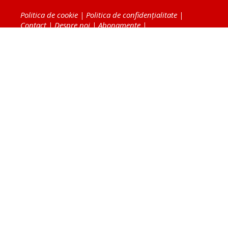
Politica de cookie
|
Politica de confidențialitate
|
Contact
|
Despre noi
|
Abonamente
|
Fototeca Ortodoxiei Românești
Radio TRINITAS
TV TRINITAS
Vestitorul Ortodoxiei
Agenţia de ştiri BASILICA
Patriarhia Română
Catedrala Mântuirii Neamului
BASILICA Travel
Serviciul de Colportaj Bisericesc
Atelierele Patriarhiei
Tipografia Cărţilor Bisericeşti
Conținutul și design-ul site-ului, toate informaţiile
publicate pe site de Ziarul Lumina sunt protejate de