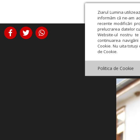
Ziarul Lumina utilizea
informăm că ne-am actu
recente modificări pr
prelucrarea datelor cu
Website-ul nostru te 
continuarea navigării 
Cookie. Nu uita totuși 
de Cookie.
Politica de Cookie