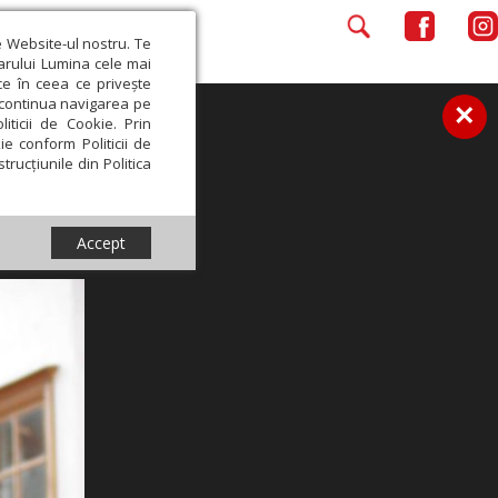
e Website-ul nostru. Te
iarului Lumina cele mai
ce în ceea ce privește
a continua navigarea pe
×
iticii de Cookie. Prin
ie conform Politicii de
trucțiunile din Politica
Accept