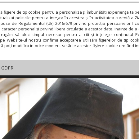
ză fişiere de tip cookie pentru a personaliza și îmbunătăți experiența ta p
alizat politicile pentru a integra în acestea și în activitatea curentă a Z
opuse de Regulamentul (UE) 2016/679 privind protecția persoanelor fizi
 caracter personal și privind libera circulație a acestor date. Înainte de 
rugăm să aloci timpul necesar pentru a citi și înțelege conținutul Pol
pe Website-ul nostru confirmi acceptarea utilizării fişierelor de tip cook
că poți modifica în orice moment setările acestor fişiere cookie urmând ins
GDPR