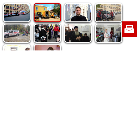
Politica de cookie
|
Politica de confidențialitate
|
Contact
|
Despre noi
|
Abonamente
|
Fototeca Ortodoxiei Românești
Radio TRINITAS
TV TRINITAS
Vestitorul Ortodoxiei
Agenţia de ştiri BASILICA