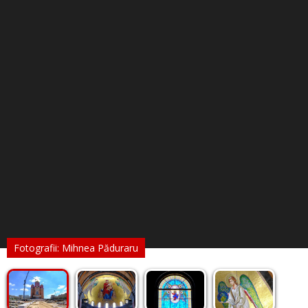
Fotografii: Mihnea Păduraru