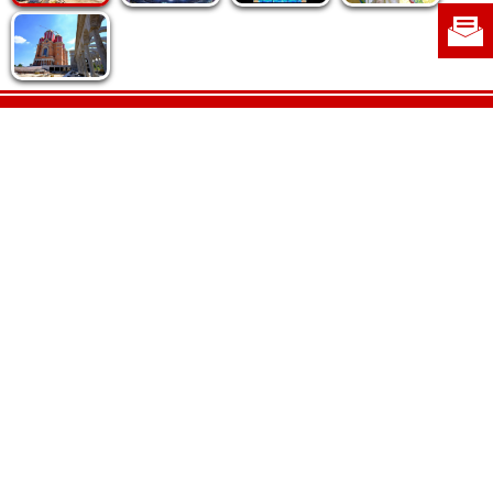
Politica de cookie
|
Politica de confidențialitate
|
Contact
|
Despre noi
|
Abonamente
|
Fototeca Ortodoxiei Românești
Radio TRINITAS
TV TRINITAS
Vestitorul Ortodoxiei
Agenţia de ştiri BASILICA
Patriarhia Română
Catedrala Mântuirii Neamului
BASILICA Travel
Serviciul de Colportaj Bisericesc
Atelierele Patriarhiei