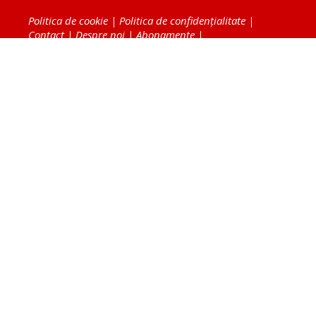
Politica de cookie
|
Politica de confidențialitate
|
Contact
|
Despre noi
|
Abonamente
|
Fototeca Ortodoxiei Românești
Radio TRINITAS
TV TRINITAS
Vestitorul Ortodoxiei
Agenţia de ştiri BASILICA
Patriarhia Română
Catedrala Mântuirii Neamului
BASILICA Travel
Serviciul de Colportaj Bisericesc
Atelierele Patriarhiei
Tipografia Cărţilor Bisericeşti
Conținutul și design-ul site-ului, toate informaţiile
publicate pe site de Ziarul Lumina sunt protejate de