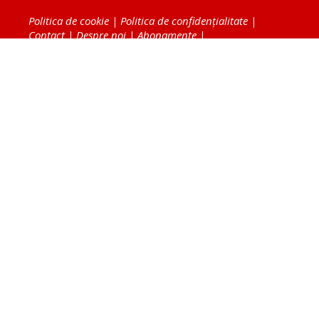
Politica de cookie
|
Politica de confidențialitate
|
Contact
|
Despre noi
|
Abonamente
|
Fototeca Ortodoxiei Românești
Radio TRINITAS
TV TRINITAS
Vestitorul Ortodoxiei
Agenţia de ştiri BASILICA
Patriarhia Română
Catedrala Mântuirii Neamului
BASILICA Travel
Serviciul de Colportaj Bisericesc
Atelierele Patriarhiei
Tipografia Cărţilor Bisericeşti
Conținutul și design-ul site-ului, toate informaţiile
publicate pe site de Ziarul Lumina sunt protejate de