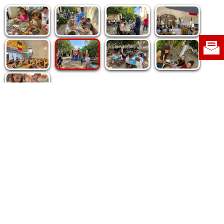
Politica de cookie
|
Politica de confidențialitate
|
Contact
|
Despre noi
|
Abonamente
|
Fototeca Ortodoxiei Românești
Radio TRINITAS
TV TRINITAS
Vestitorul Ortodoxiei
Agenţia de ştiri BASILICA