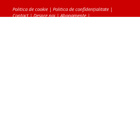
Politica de cookie
|
Politica de confidențialitate
|
Contact
|
Despre noi
|
Abonamente
|
Fototeca Ortodoxiei Românești
Radio TRINITAS
TV TRINITAS
Vestitorul Ortodoxiei
Agenţia de ştiri BASILICA
Patriarhia Română
Catedrala Mântuirii Neamului
BASILICA Travel
Serviciul de Colportaj Bisericesc
Atelierele Patriarhiei
Tipografia Cărţilor Bisericeşti
Conținutul și design-ul site-ului, toate informaţiile
publicate pe site de Ziarul Lumina sunt protejate de