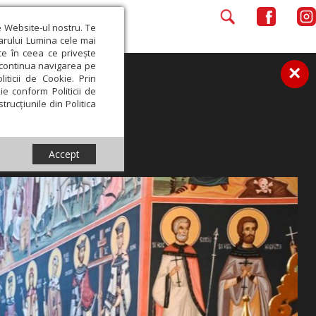
e Website-ul nostru. Te
iarului Lumina cele mai
ce în ceea ce privește
a continua navigarea pe
×
iticii de Cookie. Prin
ie conform Politicii de
trucțiunile din Politica
Accept