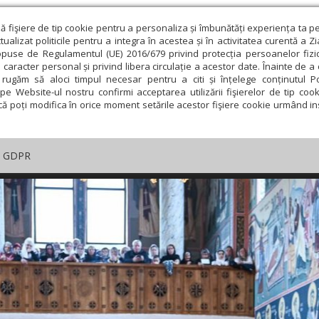
ză fişiere de tip cookie pentru a personaliza și îmbunătăți experiența ta p
alizat politicile pentru a integra în acestea și în activitatea curentă a Z
opuse de Regulamentul (UE) 2016/679 privind protecția persoanelor fizi
 caracter personal și privind libera circulație a acestor date. Înainte de 
rugăm să aloci timpul necesar pentru a citi și înțelege conținutul Pol
pe Website-ul nostru confirmi acceptarea utilizării fişierelor de tip cook
că poți modifica în orice moment setările acestor fişiere cookie urmând ins
GDPR