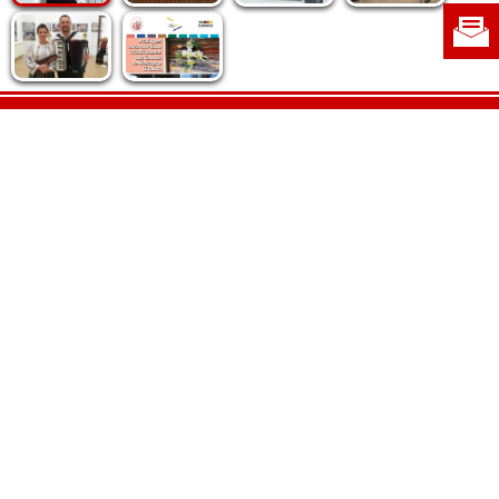
Politica de cookie
|
Politica de confidențialitate
|
Contact
|
Despre noi
|
Abonamente
|
Fototeca Ortodoxiei Românești
Radio TRINITAS
TV TRINITAS
Vestitorul Ortodoxiei
Agenţia de ştiri BASILICA
Patriarhia Română
Catedrala Mântuirii Neamului
BASILICA Travel
Serviciul de Colportaj Bisericesc
Atelierele Patriarhiei