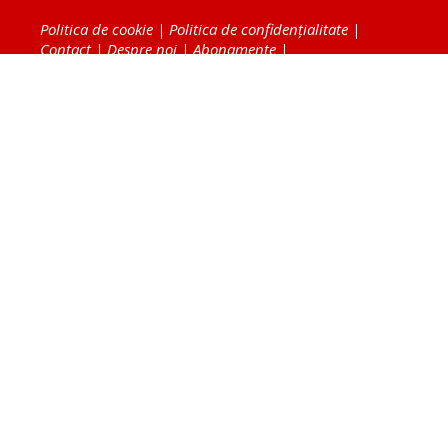
Politica de cookie
|
Politica de confidențialitate
|
Contact
|
Despre noi
|
Abonamente
|
Fototeca Ortodoxiei Românești
Radio TRINITAS
TV TRINITAS
Vestitorul Ortodoxiei
Agenţia de ştiri BASILICA
Patriarhia Română
Catedrala Mântuirii Neamului
BASILICA Travel
Serviciul de Colportaj Bisericesc
Atelierele Patriarhiei
Tipografia Cărţilor Bisericeşti
Conținutul și design-ul site-ului, toate informaţiile
publicate pe site de Ziarul Lumina sunt protejate de