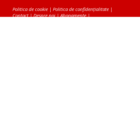
Politica de cookie
|
Politica de confidențialitate
|
Contact
|
Despre noi
|
Abonamente
|
Fototeca Ortodoxiei Românești
Radio TRINITAS
TV TRINITAS
Vestitorul Ortodoxiei
Agenţia de ştiri BASILICA
Patriarhia Română
Catedrala Mântuirii Neamului
BASILICA Travel
Serviciul de Colportaj Bisericesc
Atelierele Patriarhiei
Tipografia Cărţilor Bisericeşti
Conținutul și design-ul site-ului, toate informaţiile
publicate pe site de Ziarul Lumina sunt protejate de