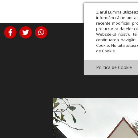
Ziarul Lumina utilizea
informăm că ne-am actu
recente modificări pr
prelucrarea datelor cu
Website-ul nostru te 
continuarea navigării 
Cookie. Nu uita totuși 
de Cookie.
Politica de Cookie