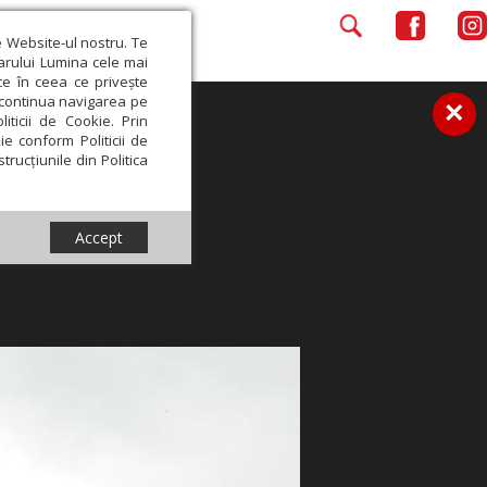
e Website-ul nostru. Te
iarului Lumina cele mai
ce în ceea ce privește
a continua navigarea pe
×
iticii de Cookie. Prin
ie conform Politicii de
trucțiunile din Politica
Accept