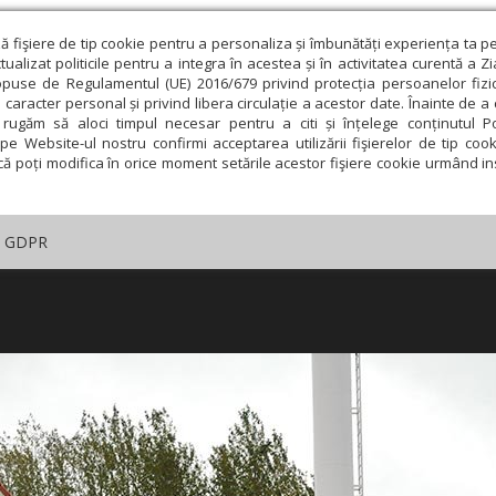
ză fişiere de tip cookie pentru a personaliza și îmbunătăți experiența ta p
alizat politicile pentru a integra în acestea și în activitatea curentă a Z
opuse de Regulamentul (UE) 2016/679 privind protecția persoanelor fizi
 caracter personal și privind libera circulație a acestor date. Înainte de 
rugăm să aloci timpul necesar pentru a citi și înțelege conținutul Pol
pe Website-ul nostru confirmi acceptarea utilizării fişierelor de tip cook
că poți modifica în orice moment setările acestor fişiere cookie urmând ins
GDPR