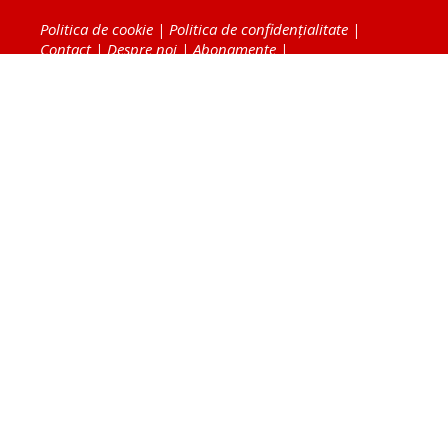
Politica de cookie
|
Politica de confidențialitate
|
Contact
|
Despre noi
|
Abonamente
|
Fototeca Ortodoxiei Românești
Radio TRINITAS
TV TRINITAS
Vestitorul Ortodoxiei
Agenţia de ştiri BASILICA
Patriarhia Română
Catedrala Mântuirii Neamului
BASILICA Travel
Serviciul de Colportaj Bisericesc
Atelierele Patriarhiei
Tipografia Cărţilor Bisericeşti
Conținutul și design-ul site-ului, toate informaţiile
publicate pe site de Ziarul Lumina sunt protejate de