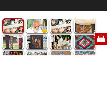
Politica de cookie
|
Politica de confidențialitate
|
Contact
|
Despre noi
|
Abonamente
|