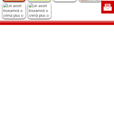
Politica de cookie
|
Politica de confidențialitate
|
Contact
|
Despre noi
|
Abonamente
|
Fototeca Ortodoxiei Românești
Radio TRINITAS
TV TRINITAS
Vestitorul Ortodoxiei
Agenţia de ştiri BASILICA
Patriarhia Română
Catedrala Mântuirii Neamului
BASILICA Travel
Serviciul de Colportaj Bisericesc
Atelierele Patriarhiei