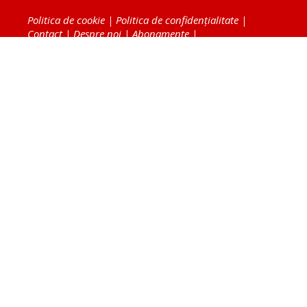
Politica de cookie
|
Politica de confidențialitate
|
Contact
|
Despre noi
|
Abonamente
|
Fototeca Ortodoxiei Românești
Radio TRINITAS
TV TRINITAS
Vestitorul Ortodoxiei
Agenţia de ştiri BASILICA
Patriarhia Română
Catedrala Mântuirii Neamului
BASILICA Travel
Serviciul de Colportaj Bisericesc
Atelierele Patriarhiei
Tipografia Cărţilor Bisericeşti
Conținutul și design-ul site-ului, toate informaţiile
publicate pe site de Ziarul Lumina sunt protejate de