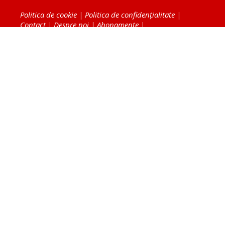
Politica de cookie
|
Politica de confidențialitate
|
Contact
|
Despre noi
|
Abonamente
|
Fototeca Ortodoxiei Românești
Radio TRINITAS
TV TRINITAS
Vestitorul Ortodoxiei
Agenţia de ştiri BASILICA
Patriarhia Română
Catedrala Mântuirii Neamului
BASILICA Travel
Serviciul de Colportaj Bisericesc
Atelierele Patriarhiei
Tipografia Cărţilor Bisericeşti
Conținutul și design-ul site-ului, toate informaţiile
publicate pe site de Ziarul Lumina sunt protejate de