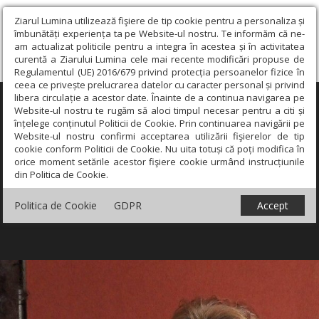
Ziarul Lumina utilizează fişiere de tip cookie pentru a personaliza și
îmbunătăți experiența ta pe Website-ul nostru. Te informăm că ne-
am actualizat politicile pentru a integra în acestea și în activitatea
curentă a Ziarului Lumina cele mai recente modificări propuse de
Regulamentul (UE) 2016/679 privind protecția persoanelor fizice în
ceea ce privește prelucrarea datelor cu caracter personal și privind
libera circulație a acestor date. Înainte de a continua navigarea pe
×
Website-ul nostru te rugăm să aloci timpul necesar pentru a citi și
înțelege conținutul Politicii de Cookie. Prin continuarea navigării pe
Website-ul nostru confirmi acceptarea utilizării fişierelor de tip
cookie conform Politicii de Cookie. Nu uita totuși că poți modifica în
orice moment setările acestor fişiere cookie urmând instrucțiunile
din Politica de Cookie.
Politica de Cookie
GDPR
Accept