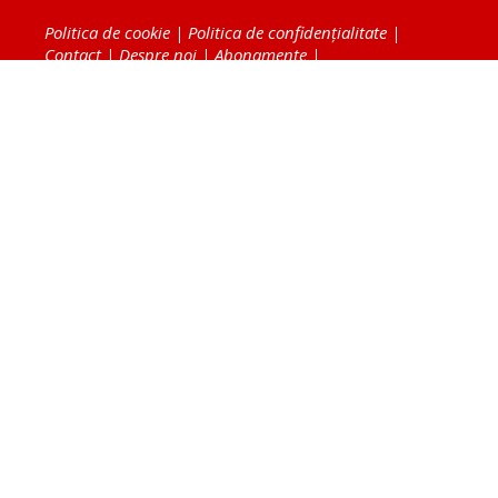
Politica de cookie
|
Politica de confidențialitate
|
Contact
|
Despre noi
|
Abonamente
|
Fototeca Ortodoxiei Românești
Radio TRINITAS
TV TRINITAS
Vestitorul Ortodoxiei
Agenţia de ştiri BASILICA
Patriarhia Română
Catedrala Mântuirii Neamului
BASILICA Travel
Serviciul de Colportaj Bisericesc
Atelierele Patriarhiei
Tipografia Cărţilor Bisericeşti
Conținutul și design-ul site-ului, toate informaţiile
publicate pe site de Ziarul Lumina sunt protejate de