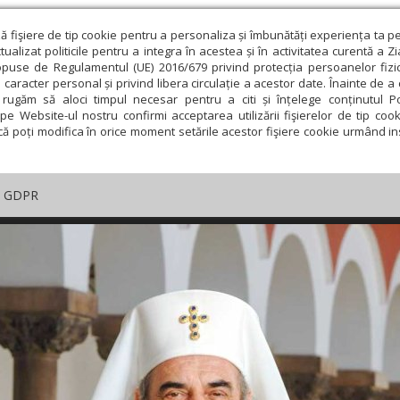
ză fişiere de tip cookie pentru a personaliza și îmbunătăți experiența ta p
alizat politicile pentru a integra în acestea și în activitatea curentă a Z
opuse de Regulamentul (UE) 2016/679 privind protecția persoanelor fizi
 caracter personal și privind libera circulație a acestor date. Înainte de 
rugăm să aloci timpul necesar pentru a citi și înțelege conținutul Pol
pe Website-ul nostru confirmi acceptarea utilizării fişierelor de tip cook
că poți modifica în orice moment setările acestor fişiere cookie urmând ins
GDPR