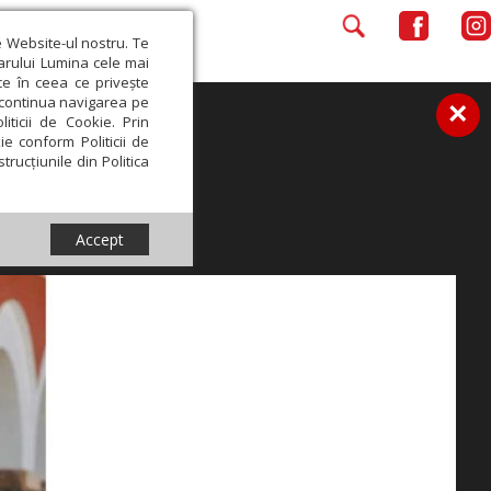
e Website-ul nostru. Te
iarului Lumina cele mai
ce în ceea ce privește
a continua navigarea pe
×
iticii de Cookie. Prin
ie conform Politicii de
trucțiunile din Politica
Accept