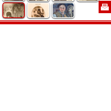
Politica de cookie
|
Politica de confidențialitate
|
Contact
|
Despre noi
|
Abonamente
|
Fototeca Ortodoxiei Românești
Radio TRINITAS
TV TRINITAS
Vestitorul Ortodoxiei
Agenţia de ştiri BASILICA
Patriarhia Română
Catedrala Mântuirii Neamului
BASILICA Travel
Serviciul de Colportaj Bisericesc
Atelierele Patriarhiei