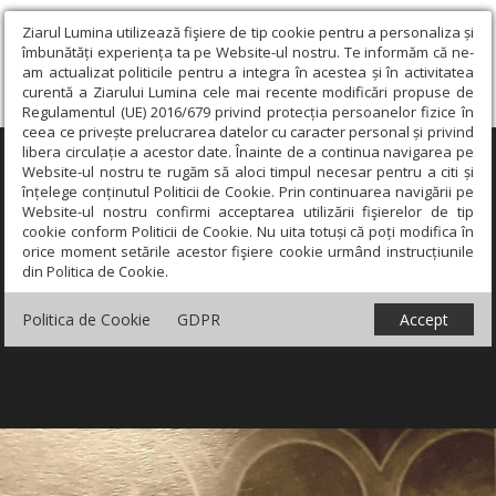
Ziarul Lumina utilizează fişiere de tip cookie pentru a personaliza și
îmbunătăți experiența ta pe Website-ul nostru. Te informăm că ne-
am actualizat politicile pentru a integra în acestea și în activitatea
curentă a Ziarului Lumina cele mai recente modificări propuse de
Regulamentul (UE) 2016/679 privind protecția persoanelor fizice în
ceea ce privește prelucrarea datelor cu caracter personal și privind
libera circulație a acestor date. Înainte de a continua navigarea pe
×
Website-ul nostru te rugăm să aloci timpul necesar pentru a citi și
înțelege conținutul Politicii de Cookie. Prin continuarea navigării pe
Website-ul nostru confirmi acceptarea utilizării fişierelor de tip
cookie conform Politicii de Cookie. Nu uita totuși că poți modifica în
orice moment setările acestor fişiere cookie urmând instrucțiunile
din Politica de Cookie.
Politica de Cookie
GDPR
Accept