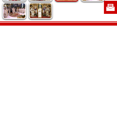
Politica de cookie
|
Politica de confidențialitate
|
Contact
|
Despre noi
|
Abonamente
|
Fototeca Ortodoxiei Românești
Radio TRINITAS
TV TRINITAS
Vestitorul Ortodoxiei
Agenţia de ştiri BASILICA
Patriarhia Română
Catedrala Mântuirii Neamului
BASILICA Travel
Serviciul de Colportaj Bisericesc
Atelierele Patriarhiei