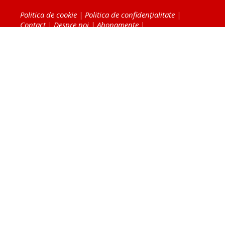
Politica de cookie
|
Politica de confidențialitate
|
Contact
|
Despre noi
|
Abonamente
|
Fototeca Ortodoxiei Românești
Radio TRINITAS
TV TRINITAS
Vestitorul Ortodoxiei
Agenţia de ştiri BASILICA
Patriarhia Română
Catedrala Mântuirii Neamului
BASILICA Travel
Serviciul de Colportaj Bisericesc
Atelierele Patriarhiei
Tipografia Cărţilor Bisericeşti
Conținutul și design-ul site-ului, toate informaţiile
publicate pe site de Ziarul Lumina sunt protejate de