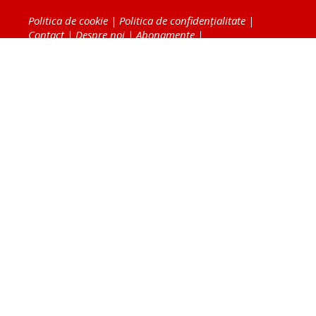
Politica de cookie
|
Politica de confidențialitate
|
Contact
|
Despre noi
|
Abonamente
|
Fototeca Ortodoxiei Românești
Radio TRINITAS
TV TRINITAS
Vestitorul Ortodoxiei
Agenţia de ştiri BASILICA
Patriarhia Română
Catedrala Mântuirii Neamului
BASILICA Travel
Serviciul de Colportaj Bisericesc
Atelierele Patriarhiei
Tipografia Cărţilor Bisericeşti
Conținutul și design-ul site-ului, toate informaţiile
publicate pe site de Ziarul Lumina sunt protejate de