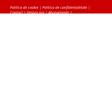
Politica de cookie
|
Politica de confidențialitate
|
Contact
|
Despre noi
|
Abonamente
|
Fototeca Ortodoxiei Românești
Radio TRINITAS
TV TRINITAS
Vestitorul Ortodoxiei
Agenţia de ştiri BASILICA
Patriarhia Română
Catedrala Mântuirii Neamului
BASILICA Travel
Serviciul de Colportaj Bisericesc
Atelierele Patriarhiei
Tipografia Cărţilor Bisericeşti
Conținutul și design-ul site-ului, toate informaţiile
publicate pe site de Ziarul Lumina sunt protejate de