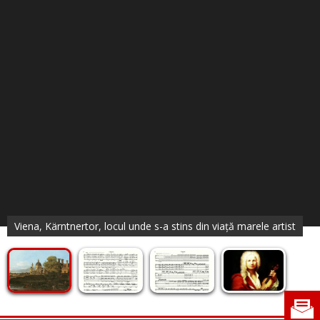
Viena, Kärntnertor, locul unde s-a stins din viață marele artist