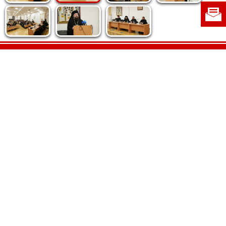
Politica de cookie
|
Politica de confidențialitate
|
Contact
|
Despre noi
|
Abonamente
|
Fototeca Ortodoxiei Românești
Radio TRINITAS
TV TRINITAS
Vestitorul Ortodoxiei
Agenţia de ştiri BASILICA
Patriarhia Română
Catedrala Mântuirii Neamului
BASILICA Travel
Serviciul de Colportaj Bisericesc
Atelierele Patriarhiei