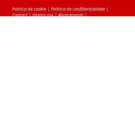
Politica de cookie
|
Politica de confidențialitate
|
Contact
|
Despre noi
|
Abonamente
|
Fototeca Ortodoxiei Românești
Radio TRINITAS
TV TRINITAS
Vestitorul Ortodoxiei
Agenţia de ştiri BASILICA
Patriarhia Română
Catedrala Mântuirii Neamului
BASILICA Travel
Serviciul de Colportaj Bisericesc
Atelierele Patriarhiei
Tipografia Cărţilor Bisericeşti
Conținutul și design-ul site-ului, toate informaţiile
publicate pe site de Ziarul Lumina sunt protejate de