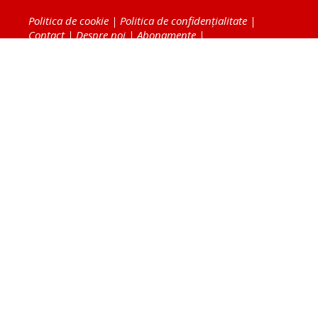
Politica de cookie
|
Politica de confidențialitate
|
Contact
|
Despre noi
|
Abonamente
|
Fototeca Ortodoxiei Românești
Radio TRINITAS
TV TRINITAS
Vestitorul Ortodoxiei
Agenţia de ştiri BASILICA
Patriarhia Română
Catedrala Mântuirii Neamului
BASILICA Travel
Serviciul de Colportaj Bisericesc
Atelierele Patriarhiei
Tipografia Cărţilor Bisericeşti
Conținutul și design-ul site-ului, toate informaţiile
publicate pe site de Ziarul Lumina sunt protejate de