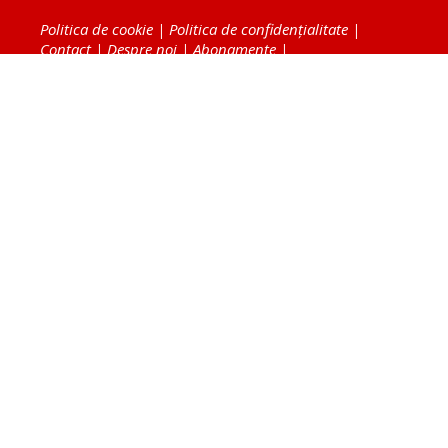
Politica de cookie
|
Politica de confidențialitate
|
Contact
|
Despre noi
|
Abonamente
|
Fototeca Ortodoxiei Românești
Radio TRINITAS
TV TRINITAS
Vestitorul Ortodoxiei
Agenţia de ştiri BASILICA
Patriarhia Română
Catedrala Mântuirii Neamului
BASILICA Travel
Serviciul de Colportaj Bisericesc
Atelierele Patriarhiei
Tipografia Cărţilor Bisericeşti
Conținutul și design-ul site-ului, toate informaţiile
publicate pe site de Ziarul Lumina sunt protejate de